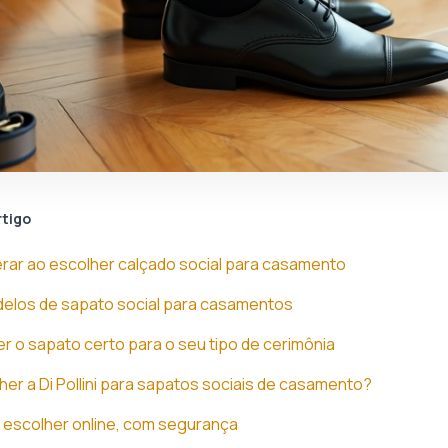
rtigo
rar ao escolher calçado social para casamento
delos de sapato social para casamentos
 o sapato certo para o seu tipo de cerimônia
her a Di Pollini para sapatos sociais de casamento?
 escolher online, com segurança