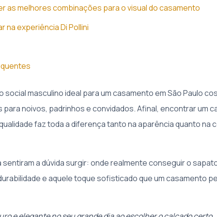
r as melhores combinações para o visual do casamento
r na experiência Di Pollini
equentes
o social masculino ideal para um casamento em São Paulo co
 para noivos, padrinhos e convidados. Afinal, encontrar um c
 qualidade faz toda a diferença tanto na aparência quanto na 
 sentiram a dúvida surgir: onde realmente conseguir o sapato
, durabilidade e aquele toque sofisticado que um casamento p
uro e elegante no seu grande dia ao escolher o calçado certo.