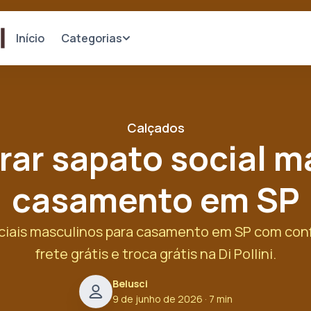
Categorias
Início
Calçados
ar sapato social m
casamento em SP
ciais masculinos para casamento em SP com confo
frete grátis e troca grátis na Di Pollini.
Belusci
9 de junho de 2026
· 7 min