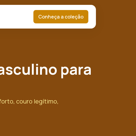
Conheça a coleção
asculino para
rto, couro legítimo,