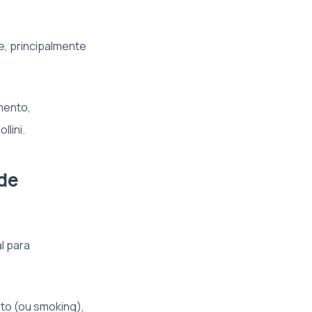
e, principalmente
mento,
llini.
 de
l para
to (ou smoking),