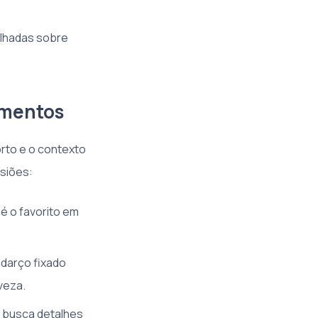
alhadas sobre
amentos
orto e o contexto
asiões:
é o favorito em
adarço fixado
veza.
m busca detalhes