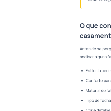
O que con
casament
Antes de se perg
analisar alguns 
Estilo da ceri
Conforto par
Material de f
Tipo de fecha
Cor e detalh