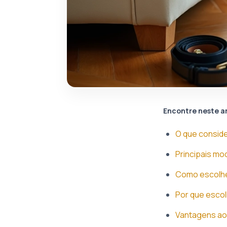
Encontre neste a
O que conside
Principais mo
Como escolher
Por que escol
Vantagens ao