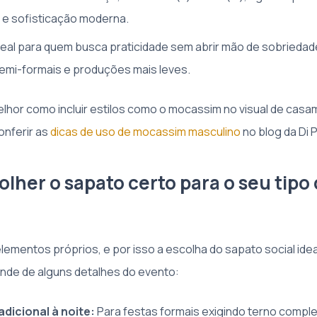
 e sofisticação moderna.
deal para quem busca praticidade sem abrir mão de sobriedad
emi-formais e produções mais leves.
lhor como incluir estilos como o mocassim no visual de casa
nferir as
dicas de uso de mocassim masculino
no blog da Di Po
lher o sapato certo para o seu tipo
a
lementos próprios, e por isso a escolha do sapato social idea
de de alguns detalhes do evento:
adicional à noite:
Para festas formais exigindo terno comple