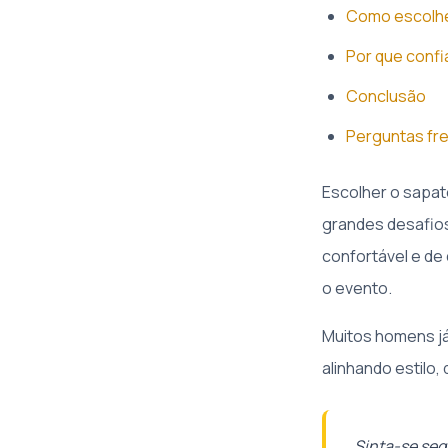
Como escolhe
Por que confia
Conclusão
Perguntas fr
Escolher o sapat
grandes desafios
confortável e de
o evento.
Muitos homens já
alinhando estilo
Sinta-se seg