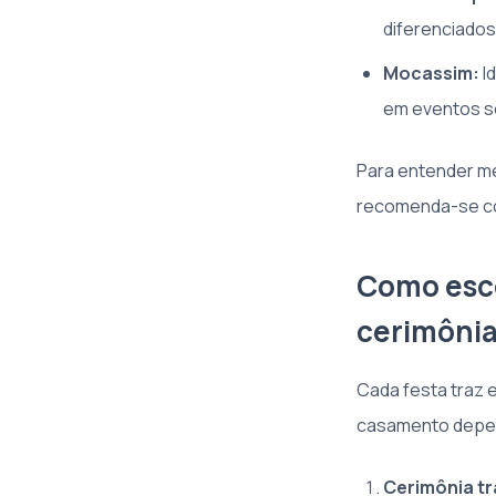
diferenciados
Mocassim:
I
em eventos s
Para entender me
recomenda-se co
Como esco
cerimôni
Cada festa traz e
casamento depen
Cerimônia tr