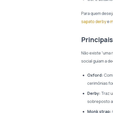
Para quem deseja
sapato derby
e
m
Principai
Não existe “uma r
social guiam a d
Oxford:
Com d
cerimônias for
Derby:
Traz u
sobreposto ao
Monk strap: