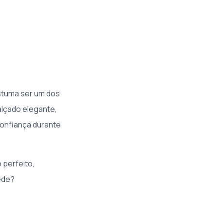
stuma ser um dos
alçado elegante,
confiança durante
 perfeito,
ede?